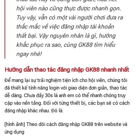
hội viên nào cũng thực được nhanh gọn.
Tuy vậy, vẫn có một vài người chơi đưa ra
thắc mắc về việc đăng nhập tài khoản
thất bại. Vậy nguyên nhân là gì, hướng
khắc phục ra sao, cùng GK88 tìm hiểu
ngay nhé!
Hướng dẫn thao tác đăng nhập GK88 nhanh nhất
Để mang lại sự trải nghiệm tiện ích cho hội viên, chúng tôi
đã thiết kế tính năng login với giao diện đơn giản, thao tác
dễ dàng. Chưa đầy 30s là anh em có thể nhanh chóng truy
cập vào nền tảng. Đối với từng thiết bị, các bạn sẽ có cách
đăng nhập khác nhau. Đó là:
[hình ảnh] Theo dõi cách đăng nhập GK88 trên website và
ứng dụng