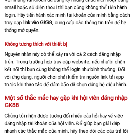
email hoặc số điện thoại thì bạn cũng không thể tiền hành
login. Hãy tiến hành xác minh tài khoản của mình bằng cách
truy cập
link vào GK88
, cung cấp các thông tin trên để hệ
thống mở quyền.
Không tương thích với thiết bị
Nguyên nhân này có thể xảy ra với cả 2 cách đăng nhập
trên. Trong trường hợp truy cập website, nếu như bị chặn
kết nối thì bạn cũng không thể login như bình thường. Đối
với ứng dụng, người chơi phải kiểm tra nguồn link tải app
trước khi thao tác để đảm bảo đã chọn đúng hệ điều hành.
Một số thắc mắc hay gặp khi hội viên đăng nhập
GK88
Chúng tôi nhận được tương đối nhiều câu hỏi hay về việc
đăng nhập tài khoản của hội viên. Để giúp bạn giải đáp
nhanh các thắc mắc của mình, hãy theo dõi các câu trả lời