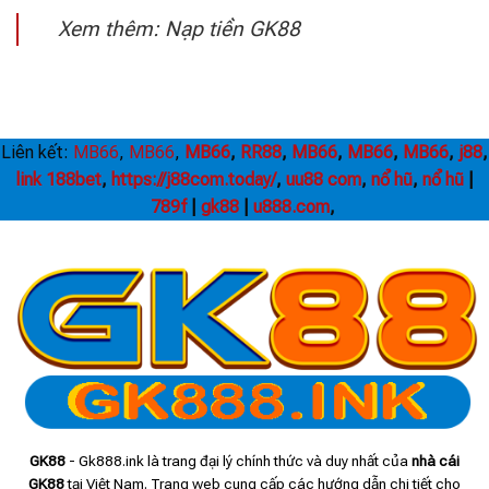
Xem thêm: Nạp tiền GK88
Liên kết:
MB66
,
MB66
,
MB66
,
RR88
,
MB66
,
MB66
,
MB66
,
j88
,
link 188bet
,
https://j88com.today/
,
uu88 com
,
nổ hũ
,
nổ hũ
|
789f
|
gk88
|
u888.com
,
GK88
-
Gk888.ink
là trang đại lý chính thức và duy nhất của
nhà cái
GK88
tại Việt Nam. Trang web cung cấp các hướng dẫn chi tiết cho