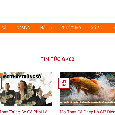
 CÁ
CASINO
NỔ HŨ
THỂ THAO
XỔ SỐ
Đ
TIN TỨC GK88
01
Th1
Thấy Trúng Số Có Phải Là
Mơ Thấy Cá Chép Là Gì? Điể