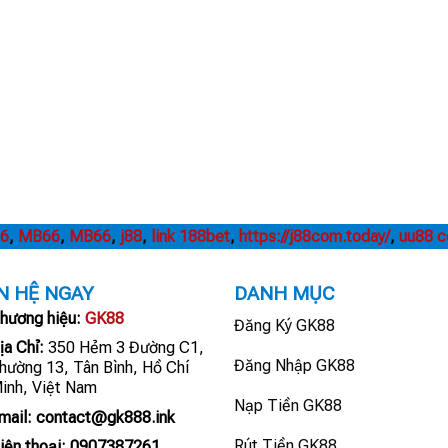
6
,
MB66
,
MB66
,
j88
,
link 188bet
,
https://j88com.today/
,
uu88 
N HỆ NGAY
DANH MỤC
hương hiệu:
GK88
Đăng Ký GK88
ịa Chỉ:
350 Hẻm 3 Đường C1,
Đăng Nhập GK88
hường 13, Tân Bình, Hồ Chí
inh, Việt Nam
Nạp Tiền GK88
mail:
contact@gk888.ink
Rút Tiền GK88
iện thoại: 0907387261