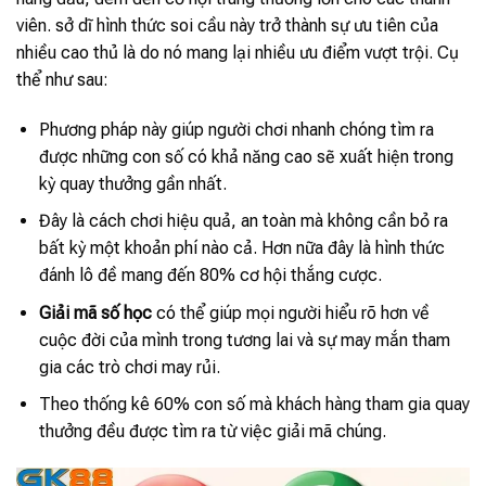
viên. sở dĩ hình thức soi cầu này trở thành sự ưu tiên của
nhiều cao thủ là do nó mang lại nhiều ưu điểm vượt trội. Cụ
thể như sau:
Phương pháp này giúp người chơi nhanh chóng tìm ra
được những con số có khả năng cao sẽ xuất hiện trong
kỳ quay thưởng gần nhất.
Đây là cách chơi hiệu quả, an toàn mà không cần bỏ ra
bất kỳ một khoản phí nào cả. Hơn nữa đây là hình thức
đánh lô đề mang đến 80% cơ hội thắng cược.
Giải mã số học
có thể giúp mọi người hiểu rõ hơn về
cuộc đời của mình trong tương lai và sự may mắn tham
gia các trò chơi may rủi.
Theo thống kê 60% con số mà khách hàng tham gia quay
thưởng đều được tìm ra từ việc giải mã chúng.