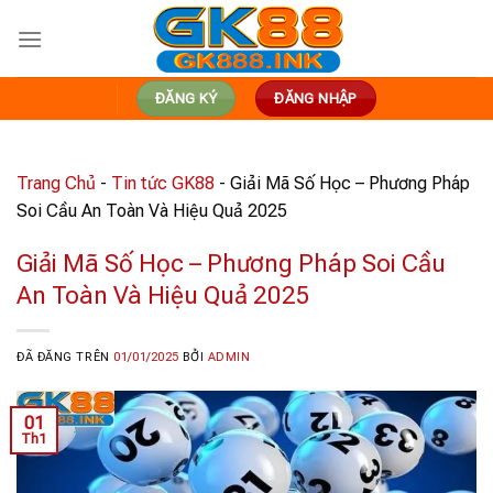
Chuyển
đến
nội
dung
ĐĂNG KÝ
ĐĂNG NHẬP
Trang Chủ
-
Tin tức GK88
-
Giải Mã Số Học – Phương Pháp
Soi Cầu An Toàn Và Hiệu Quả 2025
Giải Mã Số Học – Phương Pháp Soi Cầu
An Toàn Và Hiệu Quả 2025
ĐÃ ĐĂNG TRÊN
01/01/2025
BỞI
ADMIN
01
Th1