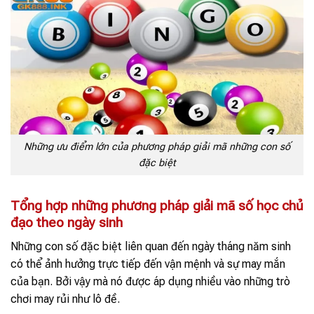
Những ưu điểm lớn của phương pháp giải mã những con số
đặc biệt
Tổng hợp những phương pháp giải mã số học chủ
đạo theo ngày sinh
Những con số đặc biệt liên quan đến ngày tháng năm sinh
có thể ảnh hưởng trực tiếp đến vận mệnh và sự may mắn
của bạn. Bởi vậy mà nó được áp dụng nhiều vào những trò
chơi may rủi như lô đề.