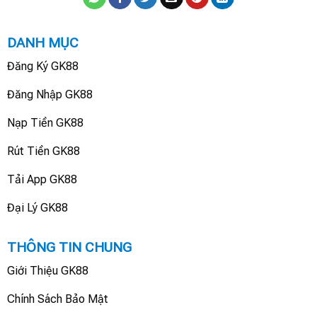
DANH MỤC
Đăng Ký GK88
Đăng Nhập GK88
Nạp Tiền GK88
Rút Tiền GK88
Tải App GK88
Đại Lý GK88
THÔNG TIN CHUNG
Giới Thiệu GK88
Chính Sách Bảo Mật