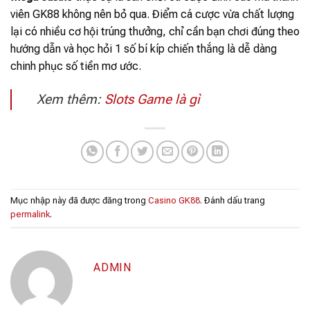
viên GK88 không nên bỏ qua. Điểm cá cược vừa chất lượng
lại có nhiều cơ hội trúng thưởng, chỉ cần bạn chơi đúng theo
hướng dẫn và học hỏi 1 số bí kíp chiến thắng là dễ dàng
chinh phục số tiền mơ ước.
Xem thêm:
Slots Game là gì
Mục nhập này đã được đăng trong
Casino GK88
. Đánh dấu trang
permalink
.
ADMIN