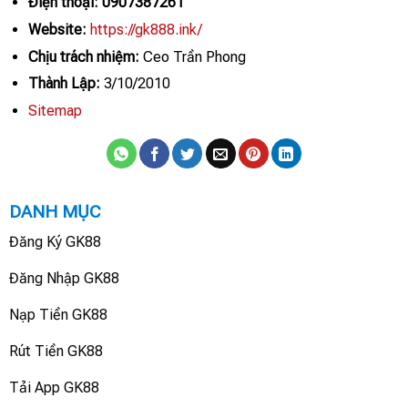
Điện thoại: 0907387261
Website:
https://gk888.ink/
Chịu trách nhiệm:
Ceo Trần Phong
Thành Lập:
3/10/2010
Sitemap
DANH MỤC
Đăng Ký GK88
Đăng Nhập GK88
Nạp Tiền GK88
Rút Tiền GK88
Tải App GK88