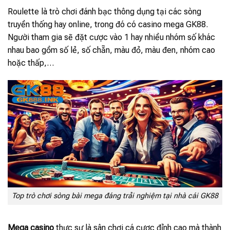
Roulette là trò chơi đánh bạc thông dụng tại các sòng
truyền thống hay online, trong đó có casino mega GK88.
Người tham gia sẽ đặt cược vào 1 hay nhiều nhóm số khác
nhau bao gồm số lẻ, số chẵn, màu đỏ, màu đen, nhóm cao
hoặc thấp,…
Top trò chơi sòng bài mega đáng trải nghiệm tại nhà cái GK88
Mega casino
thực sự là sân chơi cá cược đỉnh cao mà thành