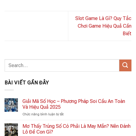
Slot Game Là Gì? Quy Tắc
Chơi Game Hiệu Quả Cần
Biết
BÀI VIẾT GẦN ĐÂY
Giải Mã Số Học – Phương Pháp Soi Cầu An Toàn
01
Và Hiệu Quả 2025
Th1
ở
Chức năng bình luận bị tắt
Giải
Mã
Mơ Thấy Trúng Số Có Phải Là May Mắn? Nên Đánh
01
Số
Lô Đề Con Gì?
Th1
Học