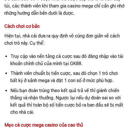
túi, các thành viên khi tham gia casino mega chỉ cần ghi nhớ
những hướng dẫn bên dưới là được.
Cách chơi cơ bản
Hiện tại, nhà cái đưa ra quy định vô cùng đơn giản về cách
chơi trò này. Cụ thể:
Truy cập vào nền tảng cá cược sau đó đăng nhập vào tài
khoản chính chủ của mình tại GK88.
Thành viên chuẩn bị tiền cược, sau đó chọn 1 trò chơi
bất kỳ ở sảnh mega và đặt 1 con số ở mức phù hợp.
Nếu bạn đoán trúng theo kết quả trả về thì giành chiến
thắng và nhận thưởng. Ngược lại nếu dự đoán sai so với
kết quả thì toàn bộ số tiền cược bỏ ra ban đầu sẽ bị mất
cho nhà cái.
Mẹo cá cược mega casino của cao thủ